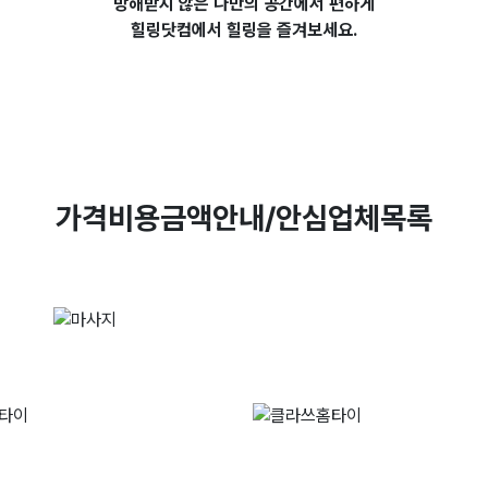
방해받지 않은 나만의 공간에서 편하게
힐링닷컴에서
힐링을 즐겨보세요.
가격비용금액안내/안심업체목록
러브홈타이
클라쓰홈타
010-7714-1233
010-5635-72