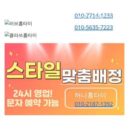
러브홈타이
010-7714-1233
클라쓰홈타이
010-5635-7223
허니홈타이
010-2187-1392