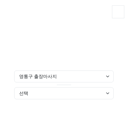
출장마사지
힐링닷컴
수원 출장마사지