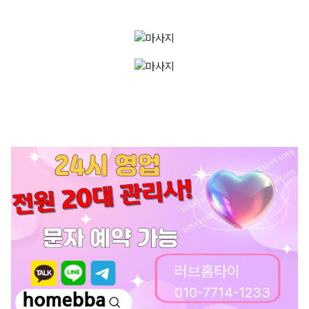
러브홈타이
010-7714-1233