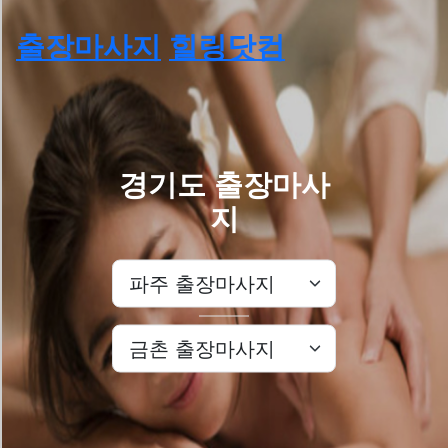
출장마사지
힐링닷컴
경기도 출장마사
지