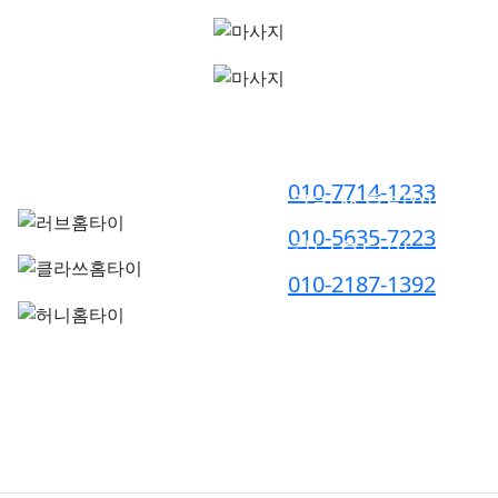
러브홈타이
010-7714-1233
클라쓰홈타이
010-5635-7223
허니홈타이
010-2187-1392